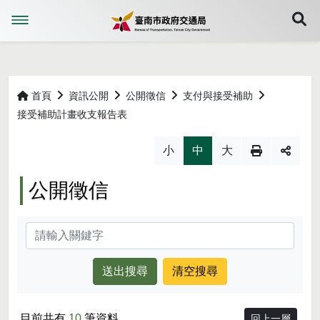
展
首頁
資訊公開
公開徵信
支付與接受補助
接受補助計畫收支報告表
略過字型切換，社群分享工具列
小
中
大
公開徵信
關鍵字
目前共有
10
筆資料
回上一層