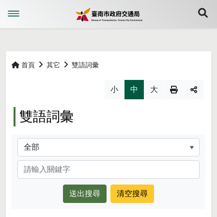
展
首頁
其它
雙語詞彙
略過字型切換，社群分享工具列
小
中
大
雙語詞彙
分類
關鍵字