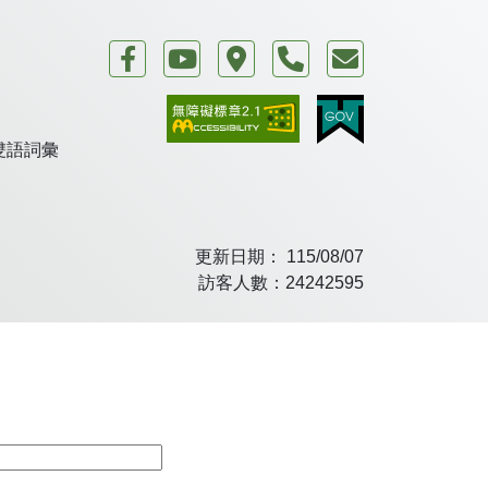
大臺南智慧交通中心
大臺南智慧交通中心2樓 (怡平路入口)
（單位介
紹）
運轉台南好交通
臺南市政府交通局 新聞頻
臺南市政府永華市政
電話
我要發表意
地址：
臺南市平通路366號
（交通位置圖）
電話：
06-2998229
傳真：
06-2953220
雙語詞彙
更新日期： 115/08/07
訪客人數：24242595