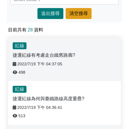
深綠線
組織架構
首長信箱
黃線
業務執掌
常見問答
目前共有
28
資料
聯絡方式
雙語詞彙
紅線
政府主動公開資訊
捷運紅線有考慮走台鐵舊路廊?
性平專區
2022/7/19 下午 04:37:05
498
紅線
捷運紅線為何與臺鐵路線高度重疊?
2022/7/19 下午 04:36:41
513