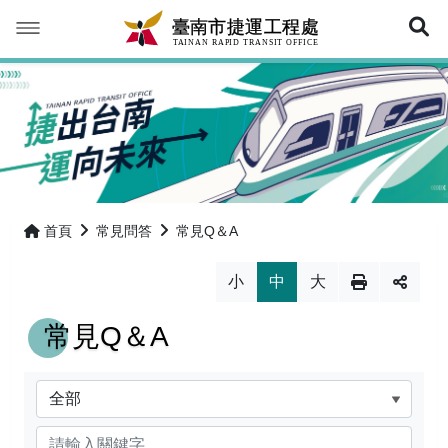
展
臺南捷運願景
最新消息
臺南捷運進度公開
最新消息
首頁
常見問答
常見Q＆A
公開影音
活動訊息
第一期藍線
小
中
大
常見問答
第一期藍線延伸線
影音專區
常見Q＆A
行政資訊
綠線
照片集錦
常見Q＆A
分類
紅線
來提問
首長簡介
網站導覽
關鍵字