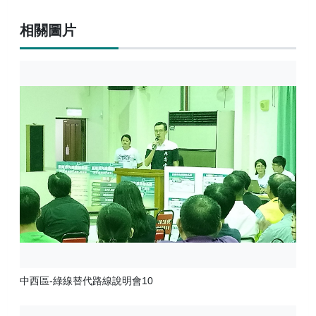
深綠線
組織架構
相關圖片
首長信箱
黃線
業務執掌
常見問答
聯絡方式
雙語詞彙
政府主動公開資訊
性平專區
中西區-綠線替代路線說明會10