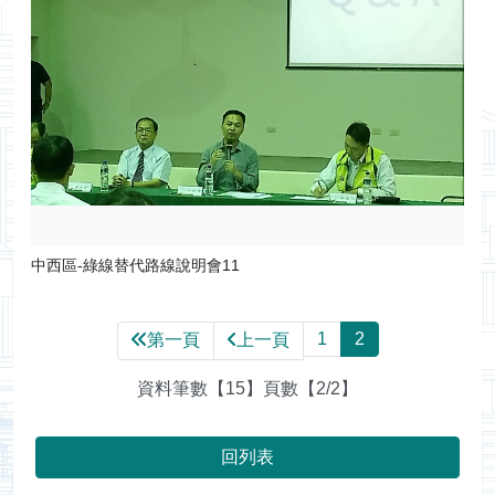
中西區-綠線替代路線說明會11
1
2
第一頁
上一頁
資料筆數【15】頁數【2/2】
回列表