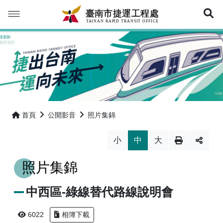
展
臺南捷運願景
最新消息
臺南捷運進度公開
最新消息
首頁
公開影音
照片集錦
公開影音
活動訊息
第一期藍線
小
中
大
常見問答
第一期藍線延伸線
影音專區
照片集錦
行政資訊
綠線
照片集錦
常見Q＆A
中西區-綠線替代路線說明會
紅線
來提問
首長簡介
網站導覽
6022
相簿下載