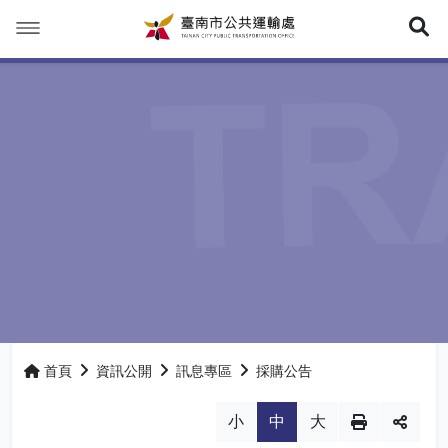
展
公車輕旅行
資訊公開
公車輕旅行
業務專區
訊息專區
行動服務
政府主動公開資訊
公車資訊
最新消息
行政資訊
開放資料專區
計程車資訊
運轉臺南好交通
公車動態公告
公車動態資訊網
相關連結
公開徵信
臺南市公車業者
大臺南公車APP
機關簡介
採購公告
轉運站資訊
通用（無障礙）計程車
首頁
資訊公開
訊息專區
採購公告
交通資訊連結
首長簡介
相關連結
利益衝突迴避法專區
小黃公車介紹
多元化計程車資訊
網站導覽
小
中
大