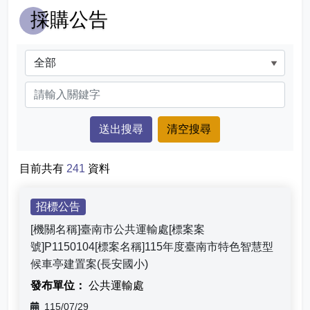
組織架構
計程車業者資訊
採購公告
首長信箱
業務執掌
計程車運價收費標準
分類
常見問答
聯絡方式
申辦表單
關鍵字
雙語詞彙
酒後代駕服務
目前共有
241
資料
招標公告
[機關名稱]臺南市公共運輸處[標案案
號]P1150104[標案名稱]115年度臺南市特色智慧型
候車亭建置案(長安國小)
公共運輸處
115/07/29