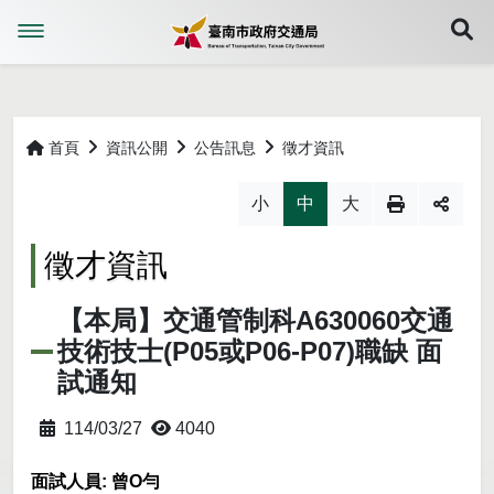
展
首頁
資訊公開
公告訊息
徵才資訊
略過字型切換，社群分享工具列
小
中
大
徵才資訊
【本局】交通管制科A630060交通
技術技士(P05或P06-P07)職缺 面
試通知
114/03/27
4040
面試人員: 曾O勻