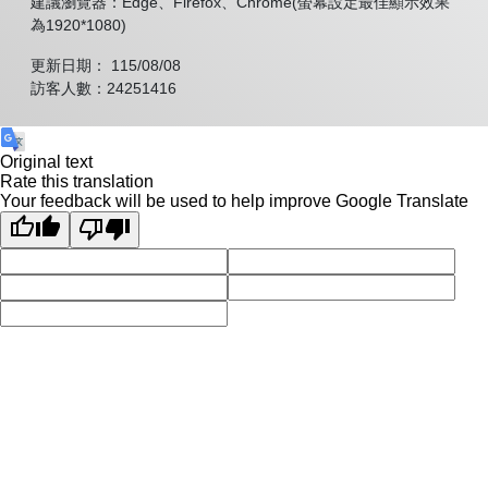
建議瀏覽器：Edge、Firefox、Chrome(螢幕設定最佳顯示效果
為1920*1080)
更新日期： 115/08/08
訪客人數：24251416
Original text
Rate this translation
Your feedback will be used to help improve Google Translate