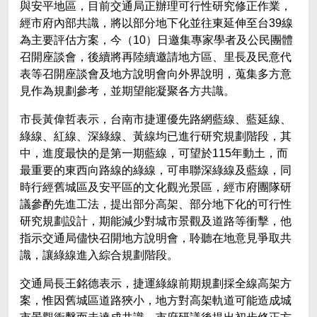
與安平地區，目前交通局正辦理可行性研究修正作業，
經市府內部共識，將以部分地下化並往東延伸至台39線
為主要評估方案，今（10）日邀集專家學者及公民團體
召開座談會，後續將再陸續邀請地方區、里長及民意代
表等召開座談會及地方說明會向外界說明，蒐集多方意
見作為規劃參考，並期望能凝聚各方共識。
市長黃偉哲表示，台南市捷運優先路網藍線、藍延線、
綠線、紅線、深綠線、黃線均已進行研究規劃階段，其
中，進度最快的是第一期藍線，可望於115年動土，而
最重要的東西向路線的綠線，可串聯深綠線及藍線，同
時行經舊城區及安平區的文化觀光景區，經市府團隊研
議參酌先進工法，提出部分高架、部分地下化的可行性
研究規劃設計，期能減少對城市景觀及道路等衝擊，他
指示交通局儘快召開地方說明會，聆聽在地意見爭取共
識，讓綠線進入綜合規劃階段。
交通局長王銘德表示，捷運綠線前期規劃採全線高架方
案，惟因舊城區道路狹小，地方對高架軌道可能造成城