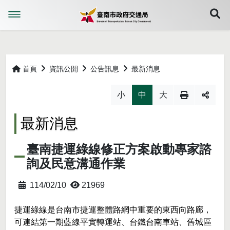
展
首頁
資訊公開
公告訊息
最新消息
略過字型切換，社群分享工具列
小
中
大
最新消息
臺南捷運綠線修正方案啟動專家諮
詢及民意溝通作業
114/02/10
21969
捷運綠線是台南市捷運整體路網中重要的東西向路廊，
可連結第一期藍線平實轉運站、台鐵台南車站、舊城區