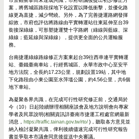
市景觀衝擊而未達成共識，市府研議後提出初步修正方
案，將舊城區路段採地下化設置以降低衝擊，並優化路
線更為直捷，減少彎繞。另外，為了完善捷運路網發揮
綜效，市府也評估將路線由平實轉運站往東延伸至台39
銜接深綠線，可形塑捷運雙十字路網（綠線與藍線、深
綠線；藍延線與深綠線），提供更全面的公共運輸服
務。
台南捷運綠線路線修正方案東起台39往西串連平實轉運
站、臺鐵臺南車站，行經舊城區、永華市政中心至安平
地方法院，全長約17.23公里，規劃設置19站，其中地
下化路段由小東公園至水萍塭公園，約4.56公里，共6個
地下車站。
為凝聚各界共識，在完成可行性研究修正前，交通局於
今（10）日起陸續辦理相關座談會及地方說明會向專家
學者及民眾說明(相關資訊詳臺南市捷運工程處官網最新
消息，
https://traffic.tainan.gov.tw/rto/
)，聽取各方意見並
納入檢討凝聚共識，俾利後續儘速完成可行性研究報告
書並爭取本市議會同意後提送中央審議。